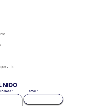
uxe.
s.
upervision.
L NIDO
ull names
email