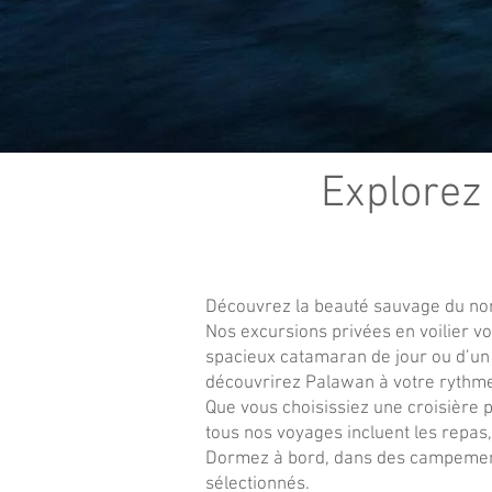
Explorez 
Découvrez la beauté sauvage du nor
Nos excursions privées en voilier vo
spacieux catamaran de jour ou d’un v
découvrirez Palawan à votre rythme
Que vous choisissiez une croisière p
tous nos voyages incluent les repas
Dormez à bord, dans des campement
sélectionnés.