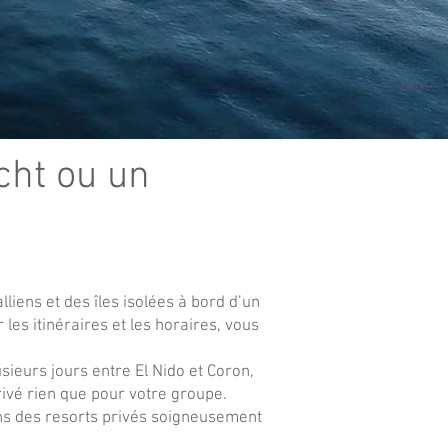
cht ou un
liens et des îles isolées à bord d’un
les itinéraires et les horaires, vous
sieurs jours entre El Nido et Coron,
rivé rien que pour votre groupe.
s des resorts privés soigneusement