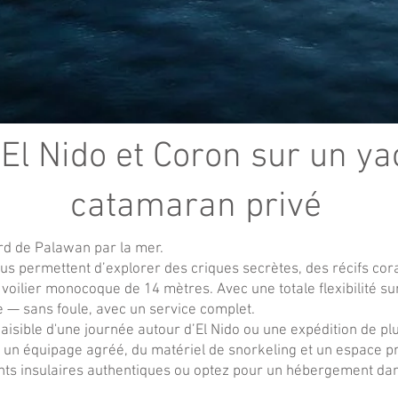
El Nido et Coron sur un ya
catamaran privé
d de Palawan par la mer.
us permettent d’explorer des criques secrètes, des récifs coral
oilier monocoque de 14 mètres. Avec une totale flexibilité sur 
 — sans foule, avec un service complet.
aisible d'une journée autour d’El Nido ou une expédition de plu
, un équipage agréé, du matériel de snorkeling et un espace p
s insulaires authentiques ou optez pour un hébergement dan