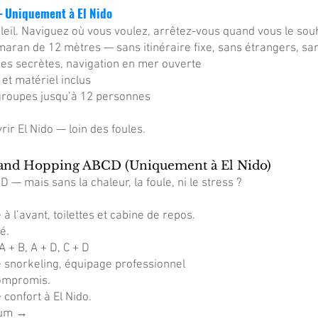
– Uniquement à El Nido
leil. Naviguez où vous voulez, arrêtez-vous quand vous le sou
maran de 12 mètres — sans itinéraire fixe, sans étrangers, s
ges secrètes, navigation en mer ouverte
et matériel inclus
t groupes jusqu’à 12 personnes
ir El Nido — loin des foules.
sland Hopping ABCD (Uniquement à El Nido)
D — mais sans la chaleur, la foule, ni le stress ?
 l’avant, toilettes et cabine de repos.
é.
 + B, A + D, C + D
 snorkeling, équipage professionnel
compromis.
confort à El Nido.
ium →