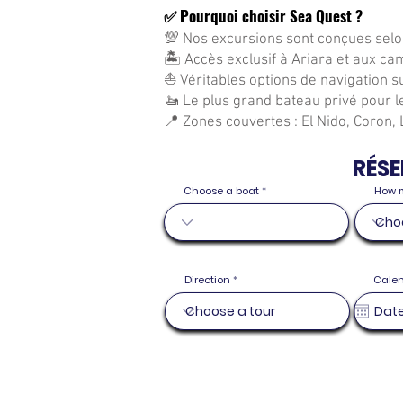
✅ Pourquoi choisir Sea Quest ?
💯 Nos excursions sont conçues selo
🏝 Accès exclusif à Ariara et aux c
⛵ Véritables options de navigation s
🚤 Le plus grand bateau privé pour 
📍 Zones couvertes : El Nido, Coron,
RÉSE
Choose a boat
How 
Direction
Cale