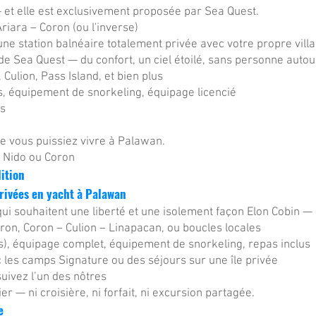
 — et elle est exclusivement proposée par Sea Quest.
Ariara – Coron (ou l'inverse)
 une station balnéaire totalement privée avec votre propre villa
e Sea Quest — du confort, un ciel étoilé, sans personne autou
Culion, Pass Island, et bien plus
s, équipement de snorkeling, équipage licencié
is
ue vous puissiez vivre à Palawan.
 Nido ou Coron
dition
privées en yacht à Palawan
i souhaitent une liberté et une isolement façon Elon Cobin —
oron, Coron – Culion – Linapacan, ou boucles locales
s), équipage complet, équipement de snorkeling, repas inclus
les camps Signature ou des séjours sur une île privée
suivez l’un des nôtres
er — ni croisière, ni forfait, ni excursion partagée.
e