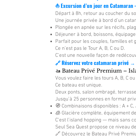
⛵ Excursion d’un jour en Catamaran 
Départ à 8h, retour au coucher du so
Une journée privée à bord d’un cata
Plongée en apnée sur les récifs, pla
Déjeuner à bord, boissons, équipage 
Parfait pour les couples, familles e
Ce n’est pas le Tour A, B, C ou D.
C’est une nouvelle façon de redécouvr
🔗 Réservez votre catamaran privé →
🚤 Bateau Privé Premium – I
Vous voulez faire les tours A, B, C ou 
Ce bateau est unique.
Deux ponts, salon ombragé, terrasse à
Jusqu’à 25 personnes en format priv
🧭 Combinaisons disponibles : A + C, A
🧊 Glacière complète, équipement de
C’est l’island hopping — mais sans 
Seul Sea Quest propose ce niveau de 
🔗 Découvrez le Bateau Privé Prem