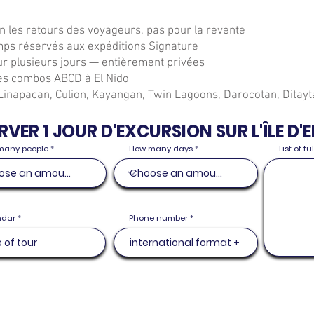
n les retours des voyageurs, pas pour la revente
amps réservés aux expéditions Signature
ur plusieurs jours — entièrement privées
les combos ABCD à El Nido
 Linapacan, Culion, Kayangan, Twin Lagoons, Darocotan, Ditay
RVER 1 JOUR D'EXCURSION SUR L'ÎLE D'E
many people
How many days
List of f
r
ndar
*
Phone number
e
q
u
i
r
e
d