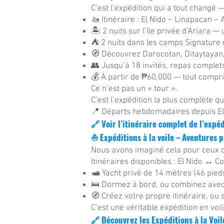
C’est l’expédition qui a tout changé
🚤 Itinéraire : El Nido – Linapacan – 
🏝 2 nuits sur l’île privée d’Ariara —
⛺ 2 nuits dans les camps Signature d
🧭 Découvrez Darocotan, Ditaytayan, 
👥 Jusqu’à 18 invités, repas complet
💰 À partir de ₱60,000 — tout compr
Ce n’est pas un « tour ».
C’est l’expédition la plus complète q
📍 Départs hebdomadaires depuis El
🔗 Voir l’itinéraire complet de l’expé
⛵ Expéditions à la voile – Aventures 
Nous avons imaginé cela pour ceux qu
Itinéraires disponibles : El Nido ↔ C
🛥 Yacht privé de 14 mètres (46 pied
🛌 Dormez à bord, ou combinez avec 
🧭 Créez votre propre itinéraire, ou 
C’est une véritable expédition en voili
🔗 Découvrez les Expéditions à la Voil