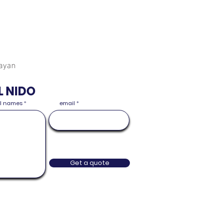
tayan
L NIDO
ull names
email
Get a quote