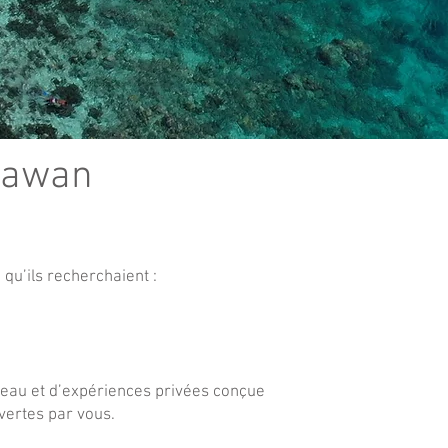
alawan
qu’ils recherchaient :
eau et d’expériences privées conçue
vertes par vous.